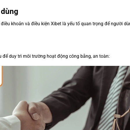
i dùng
 điều khoản và điều kiện Xibet là yếu tố quan trọng để người dùn
 để duy trì môi trường hoạt động công bằng, an toàn: