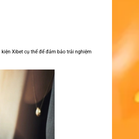
u kiện Xibet cụ thể để đảm bảo trải nghiệm