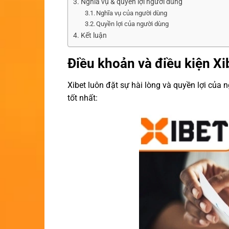
Nghĩa vụ & quyền lợi người dùng
Nghĩa vụ của người dùng
Quyền lợi của người dùng
Kết luận
Điều khoản và điều kiện Xi
Xibet luôn đặt sự hài lòng và quyền lợi của 
tốt nhất: