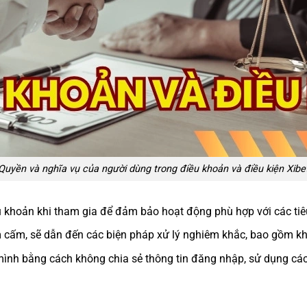
Quyền và nghĩa vụ của người dùng trong điều khoản và điều kiện Xibe
 khoản khi tham gia để đảm bảo hoạt động phù hợp với các tiêu
m cấm, sẽ dẫn đến các biện pháp xử lý nghiêm khắc, bao gồm kh
mình bằng cách không chia sẻ thông tin đăng nhập, sử dụng cá