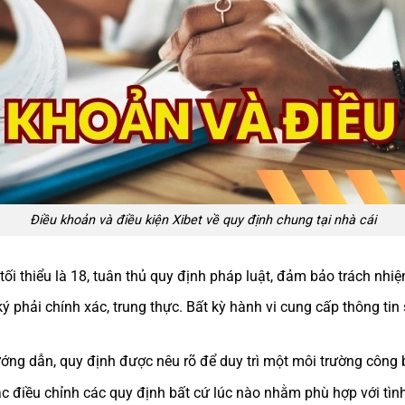
Điều khoản và điều kiện Xibet về quy định chung tại nhà cái
i thiểu là 18, tuân thủ quy định pháp luật, đảm bảo trách nhiệ
ý phải chính xác, trung thực. Bất kỳ hành vi cung cấp thông tin 
ng dẫn, quy định được nêu rõ để duy trì một môi trường công 
c điều chỉnh các quy định bất cứ lúc nào nhằm phù hợp với tìn