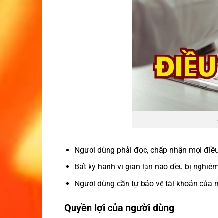
Người dùng phải đọc, chấp nhận mọi điều
Bất kỳ hành vi gian lận nào đều bị nghiê
Người dùng cần tự bảo vệ tài khoản của 
Quyền lợi của người dùng