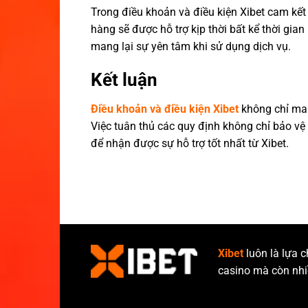
Trong điều khoản và điều kiện Xibet cam kết
hàng sẽ được hỗ trợ kịp thời bất kể thời gia
mang lại sự yên tâm khi sử dụng dịch vụ.
Kết luận
Điều khoản và điều kiện Xibet
không chỉ man
Việc tuân thủ các quy định không chỉ bảo v
để nhận được sự hỗ trợ tốt nhất từ Xibet.
Xibet
luôn là lựa 
casino mà còn nhi