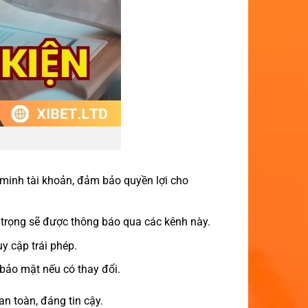
c minh tài khoản, đảm bảo quyền lợi cho
n trọng sẽ được thông báo qua các kênh này.
y cập trái phép.
bảo mật nếu có thay đổi.
n toàn, đáng tin cậy.