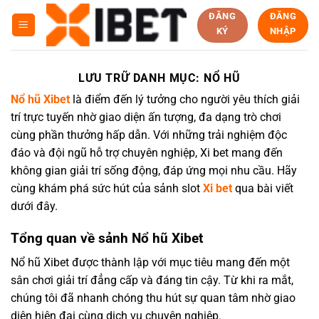
Bỏ
ĐĂNG
ĐĂNG
qua
KÝ
NHẬP
nội
dung
LƯU TRỮ DANH MỤC:
NỔ HŨ
Nổ hũ Xibet
là điểm đến lý tưởng cho người yêu thích giải
trí trực tuyến nhờ giao diện ấn tượng, đa dạng trò chơi
cùng phần thưởng hấp dẫn. Với những trải nghiệm độc
đáo và đội ngũ hỗ trợ chuyên nghiệp, Xi bet mang đến
không gian giải trí sống động, đáp ứng mọi nhu cầu. Hãy
cùng khám phá sức hút của sảnh slot
Xi bet
qua bài viết
dưới đây.
Tổng quan về sảnh Nổ hũ Xibet
Nổ hũ Xibet được thành lập với mục tiêu mang đến một
sân chơi giải trí đẳng cấp và đáng tin cậy. Từ khi ra mắt,
chúng tôi đã nhanh chóng thu hút sự quan tâm nhờ giao
diện hiện đại cùng dịch vụ chuyên nghiệp.