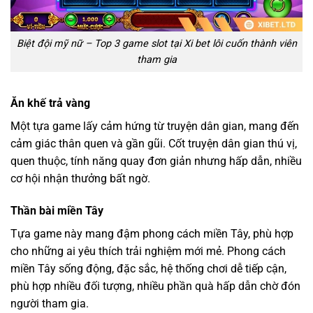
Biệt đội mỹ nữ – Top 3 game slot tại Xi bet lôi cuốn thành viên
tham gia
Ăn khế trả vàng
Một tựa game lấy cảm hứng từ truyện dân gian, mang đến
cảm giác thân quen và gần gũi. Cốt truyện dân gian thú vị,
quen thuộc, tính năng quay đơn giản nhưng hấp dẫn, nhiều
cơ hội nhận thưởng bất ngờ.
Thần bài miền Tây
Tựa game này mang đậm phong cách miền Tây, phù hợp
cho những ai yêu thích trải nghiệm mới mẻ. Phong cách
miền Tây sống động, đặc sắc, hệ thống chơi dễ tiếp cận,
phù hợp nhiều đối tượng, nhiều phần quà hấp dẫn chờ đón
người tham gia.