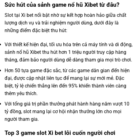
Sức hút của sảnh game nổ hũ Xibet từ đâu?
Slot tại Xi bet nổi bật nhờ sự kết hợp hoàn hảo giữa chất
lượng dịch vụ và trải nghiệm người dùng, dưới đây là
những điểm đặc biệt thu hút:
Với thiết kế hiện đại, tối ưu hóa trên cả máy tính và di động,
sảnh nổ hũ Xibet thu hút hơn 1 triệu người truy cập hàng
tháng, đảm bảo người dùng dễ dàng tham gia mọi trò chơi.
Hơn 50 tựa game đặc sắc, từ các game dân gian đến hiện
đại, được cập nhật liên tục để mang lại sự mới mẻ. Đặc
biệt, tỷ lệ chiến thắng lên đến 95% khiến thành viên càng
thêm yêu thích.
Với tổng giá trị phần thưởng phát hành hàng năm vượt 10
tỷ đồng, slot mang lại cơ hội nhận thưởng lớn cho mọi
người tham gia.
Top 3 game slot Xi bet lôi cuốn người chơi