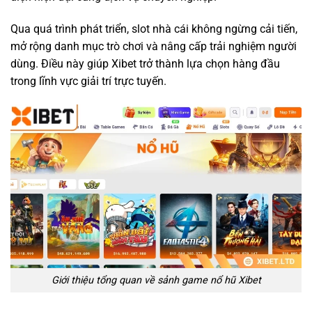
Qua quá trình phát triển, slot nhà cái không ngừng cải tiến,
mở rộng danh mục trò chơi và nâng cấp trải nghiệm người
dùng. Điều này giúp Xibet trở thành lựa chọn hàng đầu
trong lĩnh vực giải trí trực tuyến.
Giới thiệu tổng quan về sảnh game nổ hũ Xibet