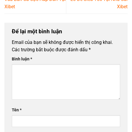
Xibet
Xibet
Để lại một bình luận
Email của bạn sẽ không được hiển thị công khai.
Các trường bắt buộc được đánh dấu
*
Bình luận
*
Tên
*