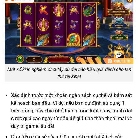
Một số kinh nghiệm chơi tây du đại náo hiệu quả dành cho tân
thủ tại Xibet
Xác định trước một khoản ngân sách cụ thể và bám sát
kế hoạch ban đầu. Ví dụ, nếu bạn dự định sử dụng 1
triệu đồng, hãy chia nhỏ thành từng lượt quay, tránh đặt
cược quá cao ngay từ đầu để giữ tinh thần thoải mái và
duy trì game lâu dài.
Dựa trên chia sẻ của nhiều người chơi tại Xibet, các