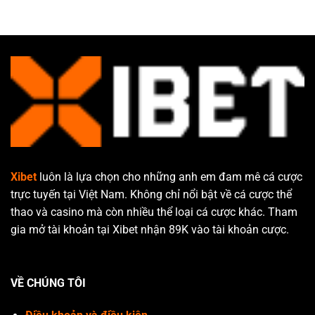
Xibet
luôn là lựa chọn cho những anh em đam mê cá cược
trực tuyến tại Việt Nam. Không chỉ nổi bật về cá cược thể
thao và casino mà còn nhiều thể loại cá cược khác. Tham
gia mở tài khoản tại Xibet nhận 89K vào tài khoản cược.
VỀ CHÚNG TÔI