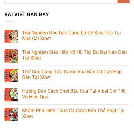
BÀI VIẾT GẦN ĐÂY
Trải Nghiệm Độc Đáo Cùng Lô Đề Siêu Tốc Tại
Nhà Cái Xibet
Trải Nghiệm Siêu Hấp Nổ Hũ Tây Du Đại Náo Dẫn
Tại Xibet
Thử Sức Cùng Tựa Game Vua Bắn Cá Cực Hấp
Dẫn Tại Xibet
Hướng Dẫn Cách Chơi Bầu Cua Tại Xibet Chi Tiết
Và Hiệu Quả
Khám Phá Hình Thức Cá Cược Kèo Thẻ Phạt Tại
Xibet