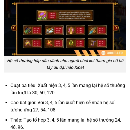
Hệ số thưởng hấp dẫn dành cho người chơi khi tham gia nổ hũ
tây du đại náo Xibet
Quạt ba tiêu: Xuất hiện 3, 4, 5 lần mang lại hệ số thưởng
lần lượt là 30, 60, 120.
Cào bát giới: Với 3, 4, 5 lần xuất hiện sẽ nhận hệ số
tương ứng 27, 54, 108.
Tháp: Tạo tổ hợp 3, 4, 5 lần mang lại hệ số thưởng 24,
48, 96.