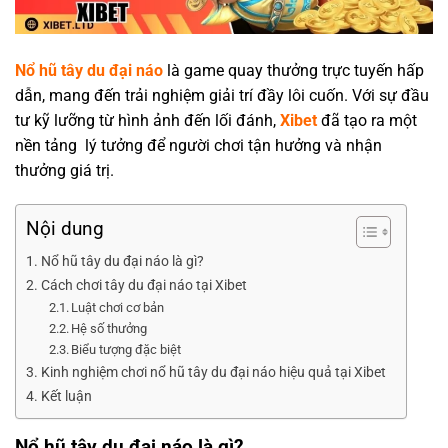
Nổ hũ tây du đại náo
là game quay thưởng trực tuyến hấp
dẫn, mang đến trải nghiệm giải trí đầy lôi cuốn. Với sự đầu
tư kỹ lưỡng từ hình ảnh đến lối đánh,
Xibet
đã tạo ra một
nền tảng lý tưởng để người chơi tận hưởng và nhận
thưởng giá trị.
Nội dung
Nổ hũ tây du đại náo là gì?
Cách chơi tây du đại náo tại Xibet
Luật chơi cơ bản
Hệ số thưởng
Biểu tượng đặc biệt
Kinh nghiệm chơi nổ hũ tây du đại náo hiệu quả tại Xibet
Kết luận
Nổ hũ tây du đại náo là gì?