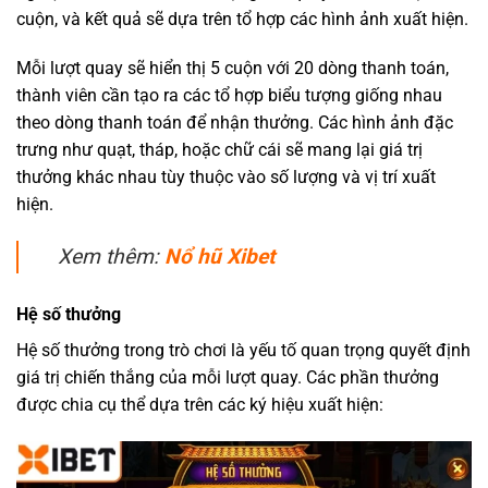
cuộn, và kết quả sẽ dựa trên tổ hợp các hình ảnh xuất hiện.
Mỗi lượt quay sẽ hiển thị 5 cuộn với 20 dòng thanh toán,
thành viên cần tạo ra các tổ hợp biểu tượng giống nhau
theo dòng thanh toán để nhận thưởng. Các hình ảnh đặc
trưng như quạt, tháp, hoặc chữ cái sẽ mang lại giá trị
thưởng khác nhau tùy thuộc vào số lượng và vị trí xuất
hiện.
Xem thêm:
Nổ hũ Xibet
Hệ số thưởng
Hệ số thưởng trong trò chơi là yếu tố quan trọng quyết định
giá trị chiến thắng của mỗi lượt quay. Các phần thưởng
được chia cụ thể dựa trên các ký hiệu xuất hiện: