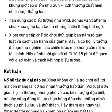
khung giờ cao điểm như 20h – 22h thường xuất hiện
nhiều lượt thắng lớn.
Tận dụng các biểu tượng như Wild, Bonus và Scatter là
chìa khóa giúp bạn tạo ra những chiến thắng bất ngờ.
Xibet cung cấp chế độ chơi thử, giúp bạn nắm rõ quy
luật và cách vận hành của game. Đây là cơ hội lý tưởng
để bạn thử nghiệm các chiến lược mà không cần rủi ro
tài chính. Hãy dành thời gian ít nhất 10-15 phút để quen
với giao diện và cách kết hợp biểu tượng.
Kết luận
Nổ hũ tây du đại náo
tại Xibet không chỉ là trò chơi giải trí
mà còn mang lại cơ hội nhận thưởng hấp dẫn. Với luật đơn
giản, hệ số thưởng phong phú và các biểu tượng đặc biệt,
trò này xứng đáng là lựa chọn hàng đầu cho những ai yêu
thích sự phiêu lưu và thử thách. Hãy tham gia ngay tại
Xibet để trải nghiệm và khám phá niềm vui bất tận.