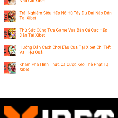
Nhà Cái Xibet
Trải Nghiệm Siêu Hấp Nổ Hũ Tây Du Đại Náo Dẫn
Tại Xibet
Thử Sức Cùng Tựa Game Vua Bắn Cá Cực Hấp
Dẫn Tại Xibet
Hướng Dẫn Cách Chơi Bầu Cua Tại Xibet Chi Tiết
Và Hiệu Quả
Khám Phá Hình Thức Cá Cược Kèo Thẻ Phạt Tại
Xibet