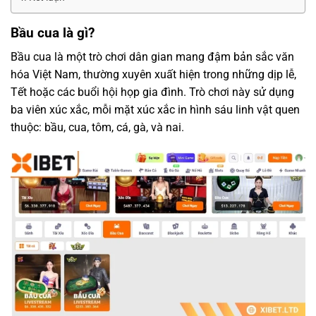
Bầu cua là gì?
Bầu cua là một trò chơi dân gian mang đậm bản sắc văn
hóa Việt Nam, thường xuyên xuất hiện trong những dịp lễ,
Tết hoặc các buổi hội họp gia đình. Trò chơi này sử dụng
ba viên xúc xắc, mỗi mặt xúc xắc in hình sáu linh vật quen
thuộc: bầu, cua, tôm, cá, gà, và nai.