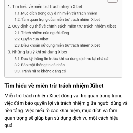
Tìm hiểu về miễn trừ trách nhiệm Xibet
Mục đích trong quy định miễn trừ trách nhiệm
Tầm quan trọng của miễn trừ trách nhiệm Xibet
Quy định cụ thể về chính sách miễn trừ trách nhiệm Xibet
Trách nhiệm của người dùng
Quyền của Xibet
Điều khoản sử dụng miễn trừ trách nhiệm Xibet
Những lưu ý khi sử dụng Xibet
Đọc kỹ thông tin trước khi sử dụng dịch vụ tại nhà cái
Bảo mật thông tin cá nhân
Tránh rủi ro không đáng có
Tìm hiểu về miễn trừ trách nhiệm Xibet
Miễn trừ trách nhiệm Xibet đóng vai trò quan trọng trong
việc đảm bảo quyền lợi và trách nhiệm giữa người dùng và
nền tảng. Việc hiểu rõ các khái niệm, mục đích và tầm
quan trọng sẽ giúp bạn sử dụng dịch vụ một cách hiệu
quả.