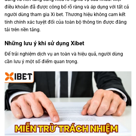
điều khoản đã được công bố rõ ràng và áp dụng với tất cả
người dùng tham gia Xi bet. Thương hiệu không cam kết
tính chính xác tuyệt đối của toàn bộ thông tin được đăng
tải trên nền tảng.
Những lưu ý khi sử dụng Xibet
Để trải nghiệm dịch vụ an toàn và hiệu quả, người dùng
cần lưu ý một số điểm quan trọng.