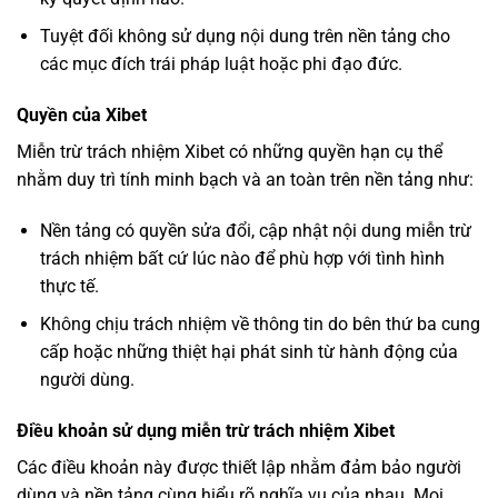
Tuyệt đối không sử dụng nội dung trên nền tảng cho
các mục đích trái pháp luật hoặc phi đạo đức.
Quyền của Xibet
Miễn trừ trách nhiệm Xibet có những quyền hạn cụ thể
nhằm duy trì tính minh bạch và an toàn trên nền tảng như:
Nền tảng có quyền sửa đổi, cập nhật nội dung miễn trừ
trách nhiệm bất cứ lúc nào để phù hợp với tình hình
thực tế.
Không chịu trách nhiệm về thông tin do bên thứ ba cung
cấp hoặc những thiệt hại phát sinh từ hành động của
người dùng.
Điều khoản sử dụng miễn trừ trách nhiệm Xibet
Các điều khoản này được thiết lập nhằm đảm bảo người
dùng và nền tảng cùng hiểu rõ nghĩa vụ của nhau. Mọi