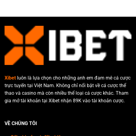
Xibet
luôn là lựa chọn cho những anh em đam mê cá cược
trực tuyến tại Việt Nam. Không chỉ nổi bật về cá cược thể
thao và casino mà còn nhiều thể loại cá cược khác. Tham
gia mở tài khoản tại Xibet nhận 89K vào tài khoản cược.
VỀ CHÚNG TÔI