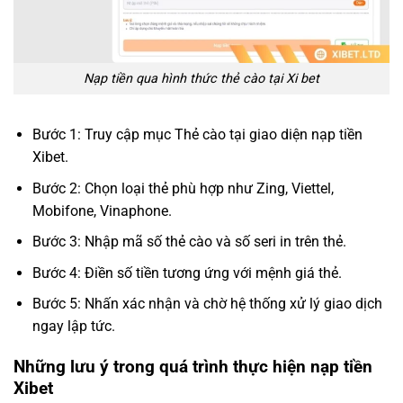
Nạp tiền qua hình thức thẻ cào tại Xi bet
Bước 1: Truy cập mục Thẻ cào tại giao diện nạp tiền
Xibet.
Bước 2: Chọn loại thẻ phù hợp như Zing, Viettel,
Mobifone, Vinaphone.
Bước 3: Nhập mã số thẻ cào và số seri in trên thẻ.
Bước 4: Điền số tiền tương ứng với mệnh giá thẻ.
Bước 5: Nhấn xác nhận và chờ hệ thống xử lý giao dịch
ngay lập tức.
Những lưu ý trong quá trình thực hiện nạp tiền
Xibet