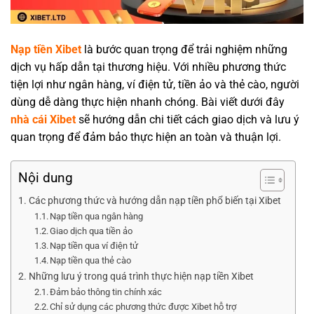
Nạp tiền Xibet
là bước quan trọng để trải nghiệm những
dịch vụ hấp dẫn tại thương hiệu. Với nhiều phương thức
tiện lợi như ngân hàng, ví điện tử, tiền ảo và thẻ cào, người
dùng dễ dàng thực hiện nhanh chóng. Bài viết dưới đây
nhà cái Xibet
sẽ hướng dẫn chi tiết cách giao dịch và lưu ý
quan trọng để đảm bảo thực hiện an toàn và thuận lợi.
Nội dung
Các phương thức và hướng dẫn nạp tiền phổ biến tại Xibet
Nạp tiền qua ngân hàng
Giao dịch qua tiền ảo
Nạp tiền qua ví điện tử
Nạp tiền qua thẻ cào
Những lưu ý trong quá trình thực hiện nạp tiền Xibet
Đảm bảo thông tin chính xác
Chỉ sử dụng các phương thức được Xibet hỗ trợ