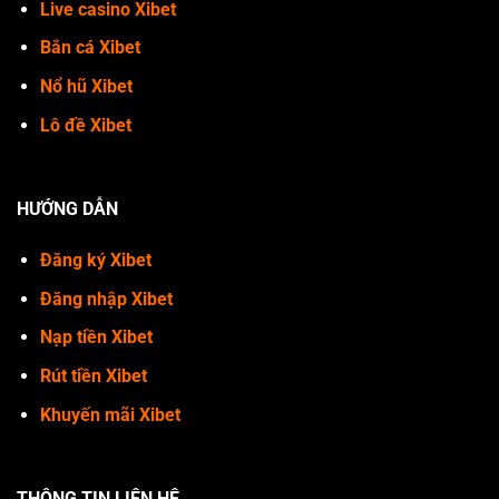
Live casino Xibet
Bắn cá Xibet
Nổ hũ Xibet
Lô đề Xibet
HƯỚNG DẪN
Đăng ký Xibet
Đăng nhập Xibet
Nạp tiền Xibet
Rút tiền Xibet
Khuyến mãi Xibet
THÔNG TIN LIÊN HỆ