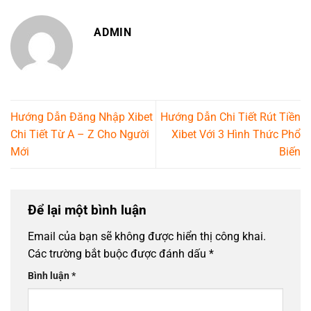
ADMIN
Hướng Dẫn Đăng Nhập Xibet
Hướng Dẫn Chi Tiết Rút Tiền
Chi Tiết Từ A – Z Cho Người
Xibet Với 3 Hình Thức Phổ
Mới
Biến
Để lại một bình luận
Email của bạn sẽ không được hiển thị công khai.
Các trường bắt buộc được đánh dấu
*
Bình luận
*