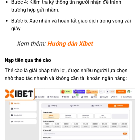
Bước 4: Kiểm tra kỹ thông tin người nhận để tránh
trường hợp gửi nhầm.
Bước 5: Xác nhận và hoàn tất giao dịch trong vòng vài
giây.
Xem thêm:
Hướng dẫn Xibet
Nạp tiền qua thẻ cào
Thẻ cào là giải pháp tiện lợi, được nhiều người lựa chọn
nhờ thao tác nhanh và không cần tài khoản ngân hàng: